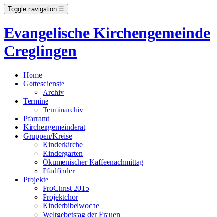
Toggle navigation
☰
Evangelische Kirchengemeinde
Creglingen
Home
Gottesdienste
Archiv
Termine
Terminarchiv
Pfarramt
Kirchengemeinderat
Gruppen/Kreise
Kinderkirche
Kindergarten
Ökumenischer Kaffeenachmittag
Pfadfinder
Projekte
ProChrist 2015
Projektchor
Kinderbibelwoche
Weltgebetstag der Frauen